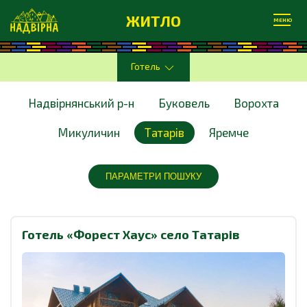
ЖИТЛО
МЕНЮ
Готель
Надвірнянський р-н
Буковель
Ворохта
Микуличин
Татарів
Яремче
ПАРАМЕТРИ ПОШУКУ
Готель «Форест Хаус» село Татарів