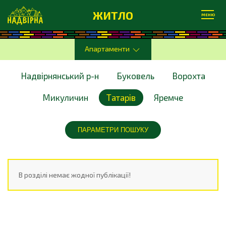
ЖИТЛО
МЕНЮ
Апартаменти
Надвірнянський р-н
Буковель
Ворохта
Микуличин
Татарів
Яремче
ПАРАМЕТРИ ПОШУКУ
В розділі немає жодної публікації!