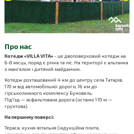
Про нас
Котедж «VILLA VITA»
- це двоповерховий котедж на
6-8 місць, поряд є річка та ліс. На території є альтанка
з мангалом і дитячий майданчик.
Котедж розташований 4 км до центру села Татарів,
170 м від автомобільної дороги, 16 км до
гірськолижного комплексу Буковель.
Під'їзд — асфальтована дорога (останні 170 м —
грунтова).
Hа першому поверсі:
Тераса, кухня-вітальня (індукційна плита,