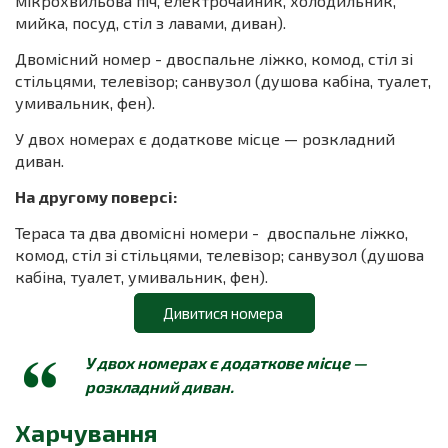
мікрохвильова піч, електрочайник, холодильник,
мийка, посуд, стіл з лавами, диван).
Двомісний номер - двоспальне ліжко, комод, стіл зі
стільцями, телевізор; санвузол (душова кабіна, туалет,
умивальник, фен).
У двох номерах є додаткове місце — розкладний
диван.
На другому поверсі:
Тераса та два двомісні номери - двоспальне ліжко,
комод, стіл зі стільцями, телевізор; санвузол (душова
кабіна, туалет, умивальник, фен).
Дивитися номера
У двох номерах є додаткове місце —
розкладний диван.
Харчування