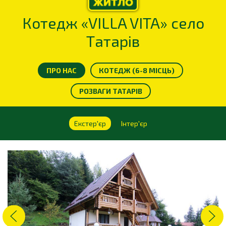
Котедж «VILLA VITA» село
Татарів
ПРО НАС
КОТЕДЖ (6-8 МІСЦЬ)
РОЗВАГИ ТАТАРІВ
Екстер'єр
Інтер'єр