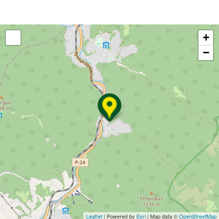
+
−
Leaflet
| Powered by
Esri
| Map data ©
OpenStreetMap