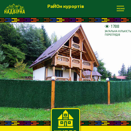
РаЙОн курортів
МЕНЮ
1788
ЗАГАЛЬНА КІЛЬКІСТЬ
ПЕРЕГЛЯДІВ