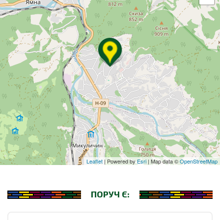
Leaflet
| Powered by
Esri
| Map data ©
OpenStreetMap
ПОРУЧ Є: