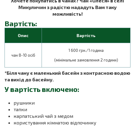
Хочете покупатись в чанах? Чан «Олеся» в селі
Микуличин з радістю нададуть Вам таку
можливість!
Вартість:
Опис
Вартість
1 600 грн./1 година
чан 8-10 осіб
(мінімальне замовлення 2 години)
*Біля чану є маленький басейн з контрасною водою
та вихід до басейну.
У вартість включено:
рушники
тапки
карпатський чай з медом
користування кімнатою відпочинку