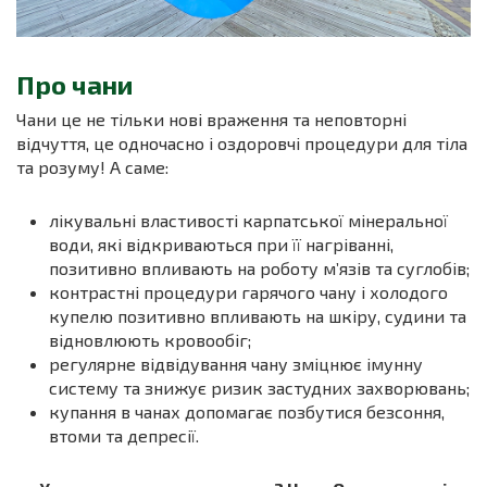
Про чани
Чани це не тільки нові враження та неповторні
відчуття, це одночасно і оздоровчі процедури для тіла
та розуму! А саме:
лікувальні властивості карпатської мінеральної
води, які відкриваються при її нагріванні,
позитивно впливають на роботу м’язів та суглобів;
контрастні процедури гарячого чану і холодого
купелю позитивно впливають на шкіру, судини та
відновлюють кровообіг;
регулярне відвідування чану зміцнює імунну
систему та знижує ризик застудних захворювань;
купання в чанах допомагає позбутися безсоння,
втоми та депресії.